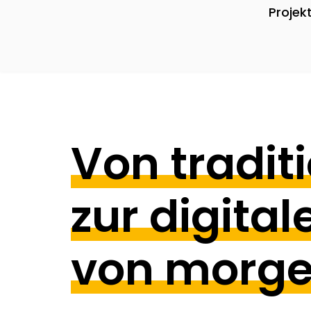
Projek
Von tradit
zur digita
von morge