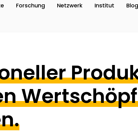
te
Forschung
Netzwerk
Institut
Blo
ioneller Produ
len Wertschöp
n.