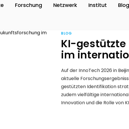
te
Forschung
Netzwerk
Institut
Blo
BLOG
KI-gestützte
im internati
Auf der InnoTech 2026 in Beij
aktuelle Forschungsergebniss
gestützten Identifikation stra
zudem vielfältige internation
Innovation und die Rolle von K