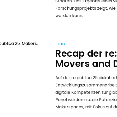
Städten. Das Ergebnis eines vi
Forschungsprojekts zeigt, wi
werden kann.
BLOG
Recap der re
Movers and D
Auf der re:publica 25 diskutie
Entwicklungszusammenarbeit,
digitale Kompetenzen zur glo
Panel wurden u.a. die Potenz
Makerspaces, mit Fokus auf den