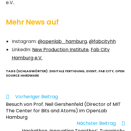
e.V..
Mehr News auf
Instagram:
@openlab_hamburg
,
@fabcityhh
LinkedIn:
New Production Institute
,
Fab City
Hamburg e.V.
TAGS (SCHLAGWÖRTER)
:
DIGITALE FERTIGUNG
,
EVENT
,
FAB CITY
,
OPEN
SOURCE HARDWARE
Vorheriger Beitrag
Besuch von Prof. Neil Gershenfeld (Director of MIT
The Center for Bits and Atoms) im OpenLab
Hamburg
Nächster Beitrag
Hackathon ‚Innovating Together‘, Tunesisch-