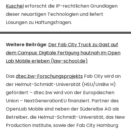
Kuschel
erforscht die IP-rechtlichen Grundlagen
dieser neuartigen Technologien und liefert
Lösungen zu Haftungsfragen.
Foto: Bucerius Law School
Marc Görlich & Jo Jung (l.
Foto: Bucerius Law School
Foto: NPI
Seite): Workshopleiter
Weitere Beiträge
:
Der Fab City Truck zu Gast auf
Süderelbe AG. Foto: NPI
dem Campus: Digitale Fertigung hautnah im Open
Lab Mobile erleben (law-school.de)
Das
dtec.bw-Forschungsprojekts
Fab City wird an
der Helmut-Schmidt-Universität (HSU/UniBw H)
gefördert – dtec.bw wird von der Europäischen
Union – NextGenerationEU finanziert. Partner des
OpenLab Mobile sind neben der Süderelbe AG als
Betreiber, die Helmut-Schmidt-Universität, das New
Production Institute, sowie der Fab City Hamburg