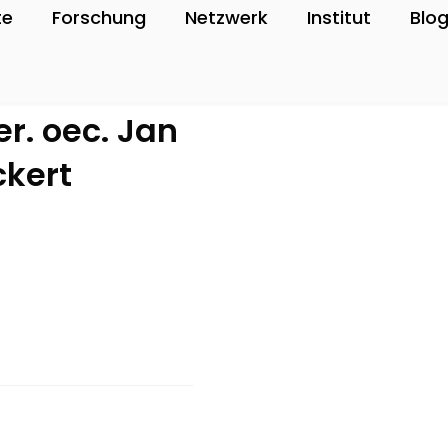
te
Forschung
Netzwerk
Institut
Blo
rer. oec. Jan
ckert