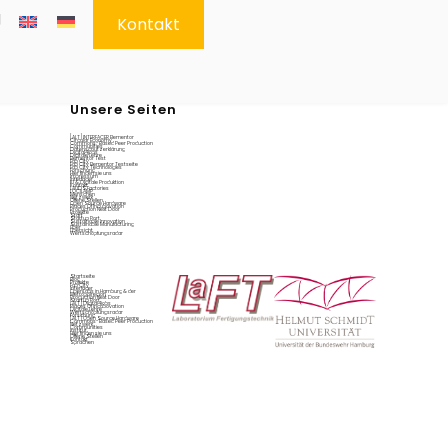
g
Kontakt
Unsere Seiten
[ALT] INTERFACER Elementor
Circular Economy
Commons-Based Peer Production
Communities
Datenschutzerklärung
Digital4jobs
Digitale Lehre
Elementor Test
Fab City
Fab City Elementor Testseite
Fab City Technologies
Forschung
Hier finden sie uns
Impressum
Interfacer
KI & Digitale Produktion
Kontakt
LAUDS Factories
LOCILAMP
Menschen
Netzwerk
Offene Stellen
Open Source Hardware
Places Of Incubovation
Production Next Door
Projekte
Start
Startup Port
Sustainable Innovation
Sustainable Manufacturing
Über
Übersicht
Wertschöpfungsradar
Startseite
Blog
Projekte
Fab City
Interfacer
OpenLabs in Hamburg & der
Metropolregion
Production Next Door
Startup Port
[ALT] Digital4jobs
Places Of Incubovation
Digitale Lehre
Wertschöpfungsradar
Forschung
[ALT] Open Source Hardware
Commons-Based Peer Production
Netzwerk
Communities
Institut
Hier finden sie uns
Offene Stellen
Kontakt
Sprachen